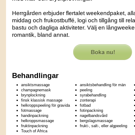
Herrgården erbjuder flertalet weekendpaket, all
middag och frukostbuffé, logi och tillgång till r
bastu och dagliga aktiviteter. Välj en långweeke
romantik, bland annat.
Behandlingar
ansiktsmassage
ansiktsbehandling för män
champagnemask
peeling
brynplockning
syrabehandling
finsk klassisk massage
zonterapi
helkroppspeeling för gravida
fotbad
fotmassage
fotinpackning
handinpackning
nagelbandsvård
helkroppsmassage
bergslagsmassage
fruktinpackning
frukt-, salt-, eller algpeeling
Touch of Africa