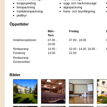
kroppspeeling
rygg- och nackmassage
lerinpackning
alginpackning
tranbärsinpackning
frans- och brynfärgning
pedikyr
Öppettider
Mån -
Fredag
Tors
Hotellreceptionen
07.00 -
07.00 - 18.00
20.00
Restaurang
10.45 -
10.45 - 14.00, 16.00 -
Furuborg
14.00
22.00
Restaurang
Doctorsvillan
Bilder