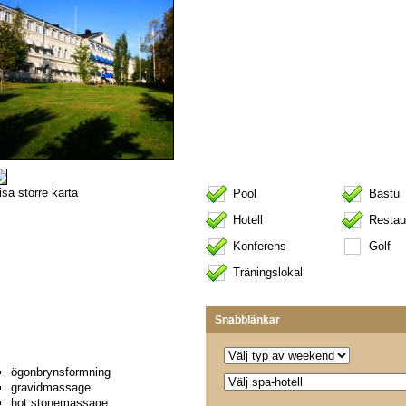
isa större karta
Pool
Bastu
Hotell
Restau
Konferens
Golf
Träningslokal
Snabblänkar
ögonbrynsformning
gravidmassage
hot stonemassage