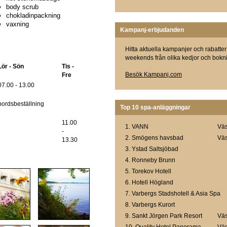
body scrub
chokladinpackning
vaxning
Kampanj-erbjudanden
Hitta aktuella kampanjer och rabatter
weekends från olika kedjor och bokni
Lör - Sön
Tis -
Besök Kampanj.com
Fre
07.00 - 13.00
bordsbeställning
Top 10 spa-anläggningar
11.00
1.
VANN
Väs
-
2.
Smögens havsbad
Väs
13.30
3.
Ystad Saltsjöbad
4.
Ronneby Brunn
5.
Torekov Hotell
6.
Hotell Högland
7.
Varbergs Stadshotell & Asia Spa
8.
Varbergs Kurort
9.
Sankt Jörgen Park Resort
Väs