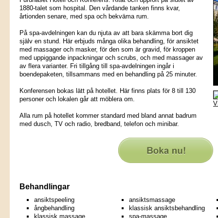
1880-talet som hospital. Den vårdande tanken finns kvar,
årtionden senare, med spa och bekväma rum.
På spa-avdelningen kan du njuta av att bara skämma bort dig
själv en stund. Här erbjuds många olika behandling, för ansiktet
med massager och masker, för den som är gravid, för kroppen
med uppiggande inpackningar och scrubs, och med massager av
av flera varianter. Fri tillgång till spa-avdelningen ingår i
boendepaketen, tillsammans med en behandling på 25 minuter.
Konferensen bokas lätt på hotellet. Här finns plats för 8 till 130
personer och lokalen går att möblera om.
V
Alla rum på hotellet kommer standard med bland annat badrum
med dusch, TV och radio, bredband, telefon och minibar.
Behandlingar
ansiktspeeling
ansiktsmassage
ångbehandling
klassisk ansiktsbehandling
klassisk massage
spa-massage