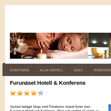
Furunäset Hotell & Konferens
Vackert beläget längs med Piteälvens strand finner men
Furunäset Hotell och Konferens. Ritat och uppfört på slutet av