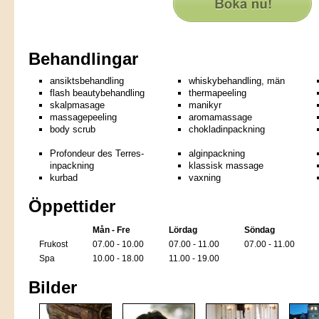
Behandlingar
ansiktsbehandling
whiskybehandling, män
flash beautybehandling
thermapeeling
skalpmasage
manikyr
massagepeeling
aromamassage
body scrub
chokladinpackning
Profondeur des Terres-
alginpackning
inpackning
klassisk massage
kurbad
vaxning
Öppettider
Mån - Fre
Lördag
Söndag
Frukost
07.00 - 10.00
07.00 - 11.00
07.00 - 11.00
Spa
10.00 - 18.00
11.00 - 19.00
Bilder