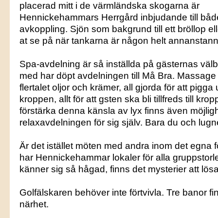
placerad mitt i de värmländska skogarna är
Hennickehammars Herrgård inbjudande till både
avkoppling. Sjön som bakgrund till ett bröllop el
at se på när tankarna är någon helt annanstann
Spa-avdelning är så inställda på gästernas välbe
med har döpt avdelningen till Må Bra. Massage
flertalet oljor och krämer, all gjorda för att pig
kroppen, allt för att gsten ska bli tillfreds till krop
förstärka denna känsla av lyx finns även möjligh
relaxavdelningen för sig själv. Bara du och lugn
Är det istället möten med andra inom det egna 
har Hennickehammar lokaler för alla gruppstorl
känner sig så hågad, finns det mysterier att lösa
Golfälskaren behöver inte förtvivla. Tre banor f
närhet.