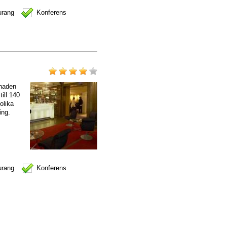
urang
Konferens
gnaden
ill 140
olika
ing.
urang
Konferens