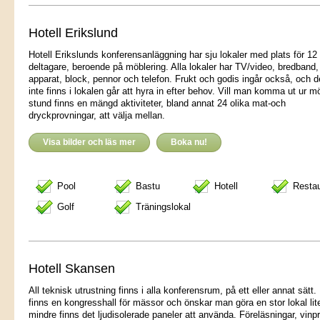
Hotell Erikslund
Hotell Erikslunds konferensanläggning har sju lokaler med plats för 12 t
deltagare, beroende på möblering. Alla lokaler har TV/video, bredband
apparat, block, pennor och telefon. Frukt och godis ingår också, och 
inte finns i lokalen går att hyra in efter behov. Vill man komma ut ur m
stund finns en mängd aktiviteter, bland annat 24 olika mat-och
dryckprovningar, att välja mellan.
Visa bilder och läs mer
Boka nu!
Pool
Bastu
Hotell
Resta
Golf
Träningslokal
Hotell Skansen
All teknisk utrustning finns i alla konferensrum, på ett eller annat sätt.
finns en kongresshall för mässor och önskar man göra en stor lokal lit
mindre finns det ljudisolerade paneler att använda. Föreläsningar, vinp