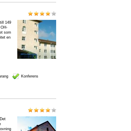
ill 149
, OH-
det som
ötet en
urang
Konferens
 Det
e
rovning