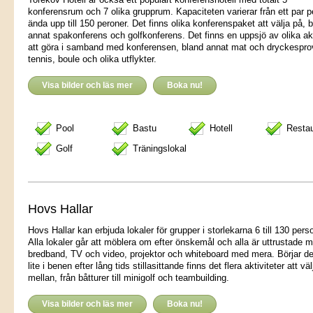
konferensrum och 7 olika grupprum. Kapaciteten varierar från ett par 
ända upp till 150 peroner. Det finns olika konferenspaket att välja på, 
annat spakonferens och golfkonferens. Det finns en uppsjö av olika akt
att göra i samband med konferensen, bland annat mat och dryckespro
tennis, boule och olika utflykter.
Visa bilder och läs mer
Boka nu!
Pool
Bastu
Hotell
Resta
Golf
Träningslokal
Hovs Hallar
Hovs Hallar kan erbjuda lokaler för grupper i storlekarna 6 till 130 pers
Alla lokaler går att möblera om efter önskemål och alla är uttrustade 
bredband, TV och video, projektor och whiteboard med mera. Börjar de
lite i benen efter lång tids stillasittande finns det flera aktiviteter att väl
mellan, från båtturer till minigolf och teambuilding.
Visa bilder och läs mer
Boka nu!