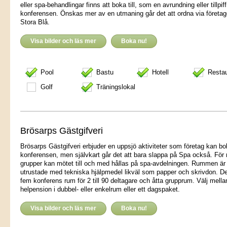
eller spa-behandlingar finns att boka till, som en avrundning eller tillpif
konferensen. Önskas mer av en utmaning går det att ordna via företag
Stora Blå.
Visa bilder och läs mer
Boka nu!
Pool
Bastu
Hotell
Resta
Golf
Träningslokal
Brösarps Gästgifveri
Brösarps Gästgifveri erbjuder en uppsjö aktiviteter som företag kan bok
konferensen, men självkart går det att bara slappa på Spa också. För
grupper kan mötet till och med hållas på spa-avdelningen. Rummen är
utrustade med tekniska hjälpmedel likväl som papper och skrivdon. De
fem konferens rum för 2 till 90 deltagare och åtta grupprum. Välj mella
helpension i dubbel- eller enkelrum eller ett dagspaket.
Visa bilder och läs mer
Boka nu!