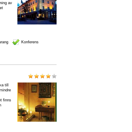
fning av
et
urang
Konferens
a till
 mindre
t finns
n