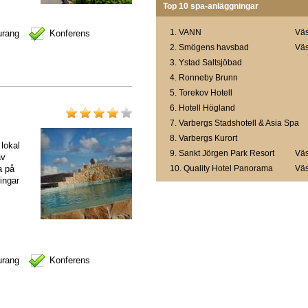
Top 10 spa-anläggningar
1.
VANN
Väs
urang
Konferens
2.
Smögens havsbad
Väs
3.
Ystad Saltsjöbad
4.
Ronneby Brunn
5.
Torekov Hotell
6.
Hotell Högland
7.
Varbergs Stadshotell & Asia Spa
8.
Varbergs Kurort
 lokal
9.
Sankt Jörgen Park Resort
Väs
av
a på
10.
Quality Hotel Panorama
Väs
ingar
urang
Konferens