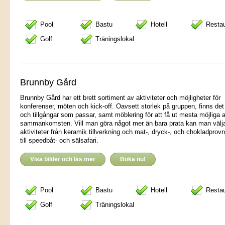
Pool
Bastu
Hotell
Resta
Golf
Träningslokal
Brunnby Gård
Brunnby Gård har ett brett sortiment av aktiviteter och möjligheter för
konferenser, möten och kick-off. Oavsett storlek på gruppen, finns det
och tillgångar som passar, samt möblering för att få ut mesta möjliga 
sammankomsten. Vill man göra något mer än bara prata kan man välj
aktiviteter från keramik tillverkning och mat-, dryck-, och chokladprovn
till speedbåt- och sälsafari.
Visa bilder och läs mer
Boka nu!
Pool
Bastu
Hotell
Resta
Golf
Träningslokal