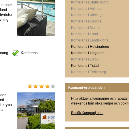
Konferens i Staffanstorp
personer
Konferens i Vellinge
bland
iviteter
Konferens i Kävlinge
vning,
Konferens i Lomma
Konferens i Malmö
Konferens i Lund
Konferens i Landskrona
Konferens i Helsingborg
urang
Konferens
Konferens i Höganäs
Konferens i Eslöv
Konferens i Ystad
Konferens i Trelleborg
Kampanj-erbjudanden
oner.
Hitta aktuella kampanjer och rabatter
med
weekends från olika kedjor och bokni
t krypa
ja
Besök Kampanj.com