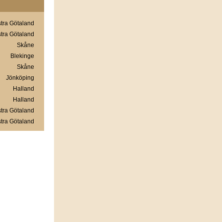
tra Götaland
tra Götaland
Skåne
Blekinge
Skåne
Jönköping
Halland
Halland
tra Götaland
tra Götaland