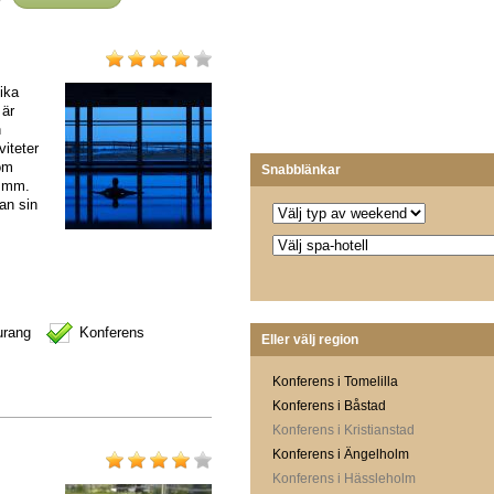
ika
 är
n
viteter
nom
Snabblänkar
r mm.
an sin
urang
Konferens
Eller välj region
Konferens i Tomelilla
Konferens i Båstad
Konferens i Kristianstad
Konferens i Ängelholm
Konferens i Hässleholm