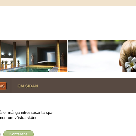
åller många intressesanta spa-
 norr om västra skåne.
Konferens