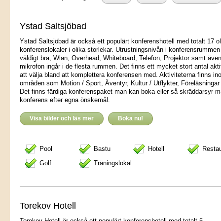
Ystad Saltsjöbad
Ystad Saltsjöbad är också ett populärt konferenshotell med totalt 17 ol
konferenslokaler i olika storlekar. Utrustningsnivån i konferensrummen
väldigt bra, Wlan, Overhead, Whiteboard, Telefon, Projektor samt äve
mikrofon ingår i de flesta rummen. Det finns ett mycket stort antal akti
att välja bland att komplettera konferensen med. Aktiviteterna finns i
områden som Motion / Sport, Äventyr, Kultur / Utflykter, Föreläsninga
Det finns färdiga konferenspaket man kan boka eller så skräddarsyr m
konferens efter egna önskemål.
Visa bilder och läs mer
Boka nu!
Pool
Bastu
Hotell
Resta
Golf
Träningslokal
Torekov Hotell
Torekov Hotell är också ett populärt konferenshotell med totalt 5