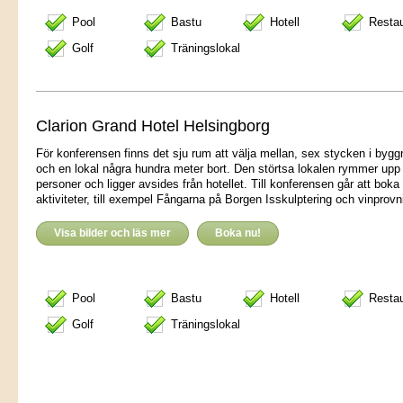
Pool
Bastu
Hotell
Resta
Golf
Träningslokal
Clarion Grand Hotel Helsingborg
För konferensen finns det sju rum att välja mellan, sex stycken i byg
och en lokal några hundra meter bort. Den störtsa lokalen rymmer upp t
personer och ligger avsides från hotellet. Till konferensen går att boka 
aktiviteter, till exempel Fångarna på Borgen Isskulptering och vinprovn
Visa bilder och läs mer
Boka nu!
Pool
Bastu
Hotell
Resta
Golf
Träningslokal