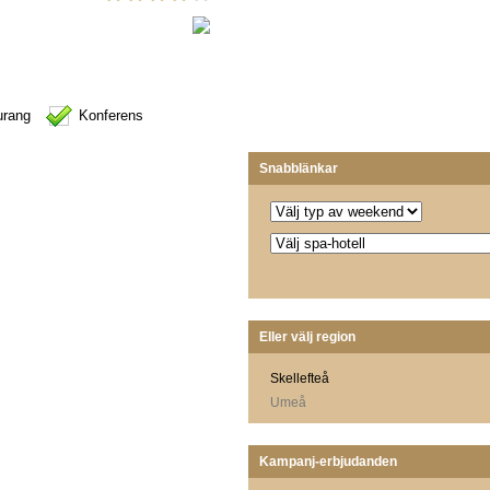
urang
Konferens
Snabblänkar
Eller välj region
Skellefteå
Umeå
Kampanj-erbjudanden