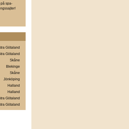
 på spa-
ngssajter!
tra Götaland
tra Götaland
Skåne
Blekinge
Skåne
Jönköping
Halland
Halland
tra Götaland
tra Götaland