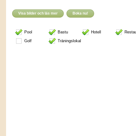
Visa bilder och läs mer
Boka nu!
Pool
Bastu
Hotell
Resta
Golf
Träningslokal