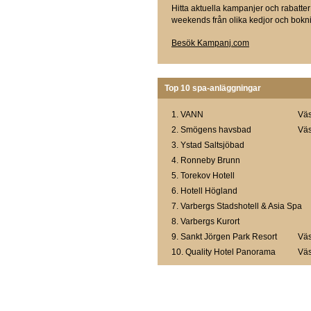
Hitta aktuella kampanjer och rabatter
weekends från olika kedjor och bokni
Besök Kampanj.com
Top 10 spa-anläggningar
1.
VANN
Väs
2.
Smögens havsbad
Väs
3.
Ystad Saltsjöbad
4.
Ronneby Brunn
5.
Torekov Hotell
6.
Hotell Högland
7.
Varbergs Stadshotell & Asia Spa
8.
Varbergs Kurort
9.
Sankt Jörgen Park Resort
Väs
10.
Quality Hotel Panorama
Väs