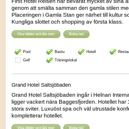
First Hotel Reisen har bevarat mycket av sina a
genom att smälta samman den gamla stilen me
Placeringen i Gamla Stan ger närhet till kultur 
Kungliga slottet och shopping av första klass.
Visa bilder och läs mer
Boka nu!
Pool
Bastu
Hotell
Resta
Golf
Träningslokal
Grand Hotel Saltsjöbaden
Grand Hotel Saltsjöbaden ingår i Helnan Interna
ligger vackert nära Baggesfjorden. Hotellet har
stora sviter. Luxuöst spa och väl utrustade konf
kompletterar hotellet.
Visa bilder och läs mer
Boka nu!