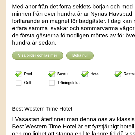
Med anor från det förra seklets början och med
minnen från över hundra år är Nynäs Havsbad
fortfarande en magnet för badgäster. I dag kan
erfara samma isvakar och sommarvarma vågo
de första gästerna fömodligen möttes av för öve
hundra år sedan.
Visa bilder och läs mer
Boka nu!
Pool
Bastu
Hotell
Resta
Golf
Träningslokal
Best Western Time Hotel
I Vasastan återfinner man denna oas av klassi
Best Western Time Hotel är ett fyrstjärnigt hote
och möjlighet att stanna en lite längre tid då vis